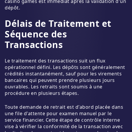
casino games est immédiat après la validation d'un
dépôt.
Délais de Traitement et
Séquence des
Transactions
Le traitement des transactions suit un flux
opérationnel défini. Les dépôts sont généralement
crédités instantanément, sauf pour les virements
bancaires qui peuvent prendre plusieurs jours
ouvrables. Les retraits sont soumis à une
procédure en plusieurs étapes.
Toute demande de retrait est d'abord placée dans
une file d'attente pour examen manuel par le
service financier. Cette étape de contrôle interne
vise à vérifier la conformité de la transaction avec