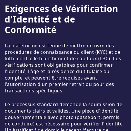
Exigences de Vérification
d'Identité et de
Conformité
La plateforme est tenue de mettre en uvre des
procédures de connaissance du client (KYC) et de
lutte contre le blanchiment de capitaux (LBC). Ces
vérifications sont obligatoires pour confirmer
l'identité, l'âge et la résidence du titulaire du
compte, et peuvent être requises avant
l'autorisation d'un premier retrait ou pour des
transactions spécifiques.
Le processus standard demande la soumission de
documents clairs et valides. Une pièce d'identité
gouvernementale avec photo (passeport, permis
de conduire) est nécessaire pour vérifier l'identité.
Un justificatif de domicile récent (facture de