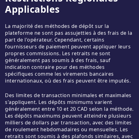
Applicables
La majorité des méthodes de dépôt sur la
plateforme ne sont pas assujetties à des frais de la
part de l'opérateur. Cependant, certains
fournisseurs de paiement peuvent appliquer leurs
propres commissions. Les retraits ne sont
généralement pas soumis à des frais, sauf
indication contraire pour des méthodes
spécifiques comme les virements bancaires
internationaux, où des frais peuvent être imputés.
Des limites de transaction minimales et maximales
s'appliquent. Les dépôts minimums varient
généralement entre 10 et 20 CAD selon la méthode.
Les dépôts maximums peuvent atteindre plusieurs
milliers de dollars par transaction, avec des limites
de roulement hebdomadaires ou mensuelles. Les
retraits sont soumis à des plafonds similaires, avec