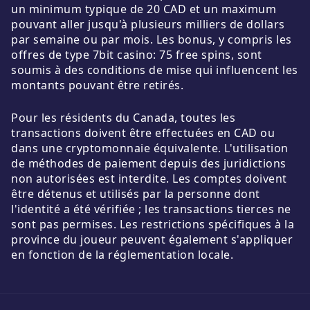
un minimum typique de 20 CAD et un maximum
pouvant aller jusqu'à plusieurs milliers de dollars
par semaine ou par mois. Les bonus, y compris les
offres de type 7bit casino: 75 free spins, sont
soumis à des conditions de mise qui influencent les
montants pouvant être retirés.
Pour les résidents du Canada, toutes les
transactions doivent être effectuées en CAD ou
dans une cryptomonnaie équivalente. L'utilisation
de méthodes de paiement depuis des juridictions
non autorisées est interdite. Les comptes doivent
être détenus et utilisés par la personne dont
l'identité a été vérifiée ; les transactions tierces ne
sont pas permises. Les restrictions spécifiques à la
province du joueur peuvent également s'appliquer
en fonction de la réglementation locale.